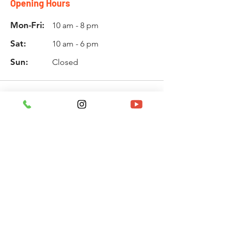
Opening Hours
Mon-Fri:
10 am - 8 pm
Sat:
10 am - 6 pm
Sun:
Closed
Info
Phone:
010. 2961. 9005
Email:
rla0104@naver.com
Biz No:
449 - 06 - 03145
Location
타임픽스(TIME FIX)