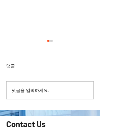
댓글
댓글을 입력하세요.
가죽시트에 디퓨저를 쏟아
도어트림 찍힌상
서 손상된 부위 복원하기
기 bmw 320d /
복원 / doortrim
restoration / do
restoration
Contact Us