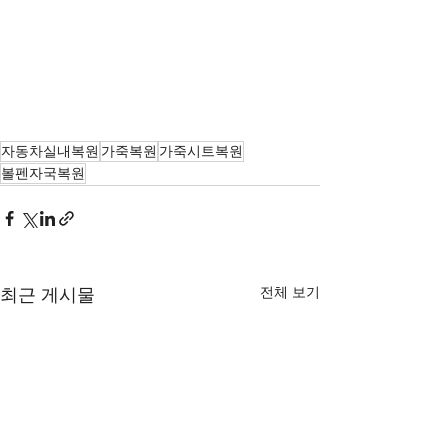
자동차실내복원
가죽복원
가죽시트복원
볼펜자국복원
전체 보기
최근 게시물