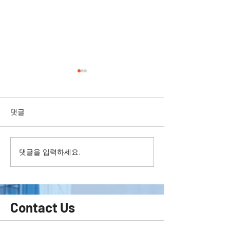
댓글
댓글을 입력하세요.
가죽시트에 디퓨저를 쏟아
도어트림 찍힌상
서 손상된 부위 복원하기
기 bmw 320d /
복원 / doortrim
restoration / do
restoration
Contact Us