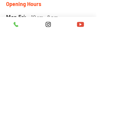
Opening Hours
Mon-Fri:
10 am - 8 pm
Sat:
10 am - 6 pm
Sun:
Closed
Info
Phone:
010. 2961. 9005
Email:
rla0104@naver.com
Biz No:
449 - 06 - 03145
Location
타임픽스(TIME FIX)