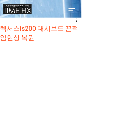
렉서스is200 대시보드 끈적
임현상 복원